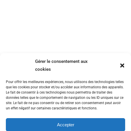
Syndex fait appel à Visual 2 Explain
pour des vidéos dessinées
Non classé
Par
Geoffroy
6 février 2019
Pour sa campagne de communication sur les
Gérer le consentement aux
rémunérations, Syndex a fait appel à Visual 2
cookies
Explain. Syndex est un cabinet de conseil qui
accompagne les représentants des salariés.
Pour offrir les meilleures expériences, nous utilisons des technologies telles
Son besoin ? disposer d’une vidéo dessinée
que les cookies pour stocker et/ou accéder aux informations des appareils.
Le fait de consentir à ces technologies nous permettra de traiter des
explicative présentant son offre
données telles que le comportement de navigation ou les ID uniques sur ce
d’accompagnement sur la négociation des
site. Le fait de ne pas consentir ou de retirer son consentement peut avoir
un effet négatif sur certaines caractéristiques et fonctions.
rémunération. Car négocier son salaire n’est
pas chose aisée. Selon Syndex,…
Accepter