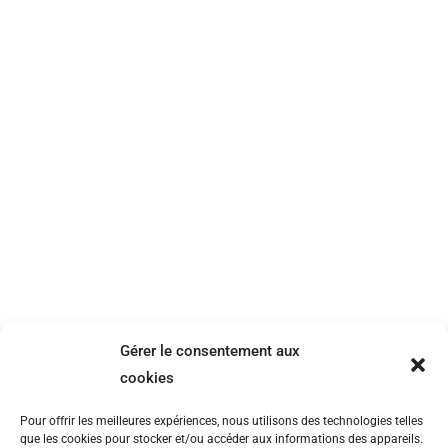
Co-design et pensée visuelle : l’exemple
d’un atelier dédié à la création d’une
stratégie marketing
Non classé
Par
Geoffroy
9 octobre 2019
Gérer le consentement aux
Il y a quelques semaines, j’ai eu la chance de
cookies
participer à la conception et à l’animation
d’un atelier collaboratif pour permettre à des
Pour offrir les meilleures expériences, nous utilisons des technologies telles
équipes marketing de travailler sur leur
que les cookies pour stocker et/ou accéder aux informations des appareils.