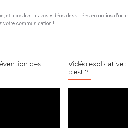
e, et nous livrons vos vidéos dessinées en
moins d’un 
z votre communication !
révention des
Vidéo explicative :
c'est ?