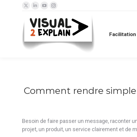
X
LinkedIn
YouTube
Instagram
page
page
page
page
opens
opens
opens
opens
in
in
in
in
Facilitatio
new
new
new
new
window
window
window
window
Comment rendre simple de
Besoin de faire passer un message, raconter un
projet, un produit, un service clairement et de 