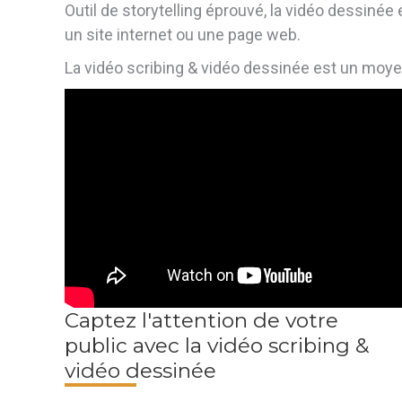
Outil de storytelling éprouvé, la vidéo dessiné
un site internet ou une page web.
La vidéo scribing & vidéo dessinée est un moy
Captez l'attention de votre
public avec la vidéo scribing &
vidéo dessinée