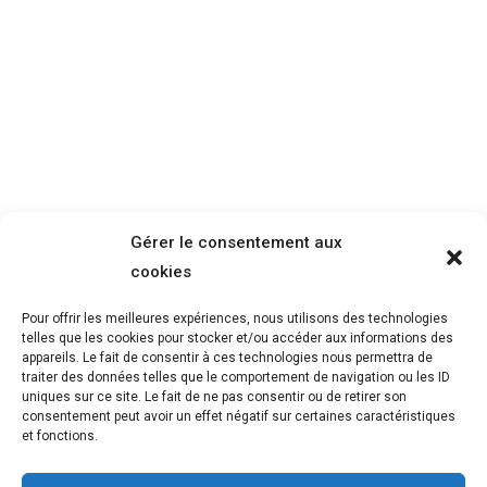
dessinée explicative pour
communiquer en interne pendant le
confinement
Non classé
Par
Geoffroy
5 juin 2020
Depuis le début de la crise sanitaire,
impossible d’organiser votre séminaire ou
votre événement interne… Dans ce contexte
Gérer le consentement aux
incertain, comment faire passer vos
cookies
messages ? Comment remobiliser vos
équipes ? Quels leviers utiliser pour votre
Pour offrir les meilleures expériences, nous utilisons des technologies
telles que les cookies pour stocker et/ou accéder aux informations des
communication managériale ? Pour faire
appareils. Le fait de consentir à ces technologies nous permettra de
face à l’impossibilité d’organiser un
traiter des données telles que le comportement de navigation ou les ID
uniques sur ce site. Le fait de ne pas consentir ou de retirer son
événement réunissant des collaborateurs
consentement peut avoir un effet négatif sur certaines caractéristiques
répartis dans plusieurs pays d’Europe,
et fonctions.
l’ONG…