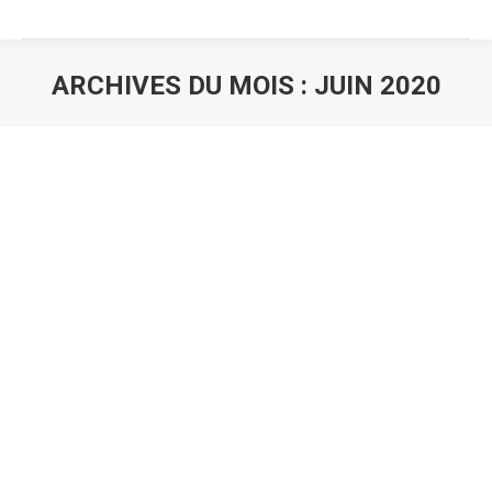
ARCHIVES DU MOIS :
JUIN 2020
Vous êtes ici :
Caritas Europa utilise la vidéo