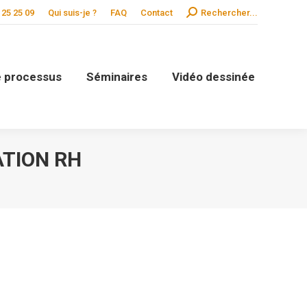
Search:
 25 25 09
Qui suis-je ?
FAQ
Contact
Rechercher...
de processus
Séminaires
Vidéo dessinée
TION RH