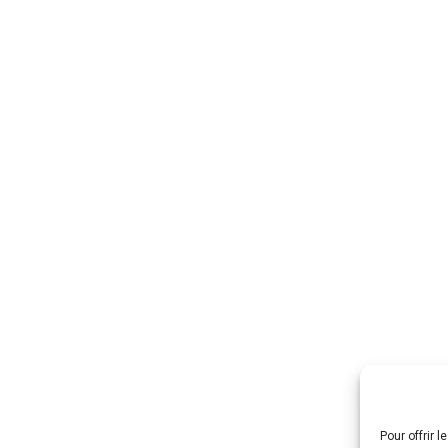
post Covid grâce aux vidéos dessinées et suppor
ses entreprises commencent à communiquer auprès de l
Pour offrir 