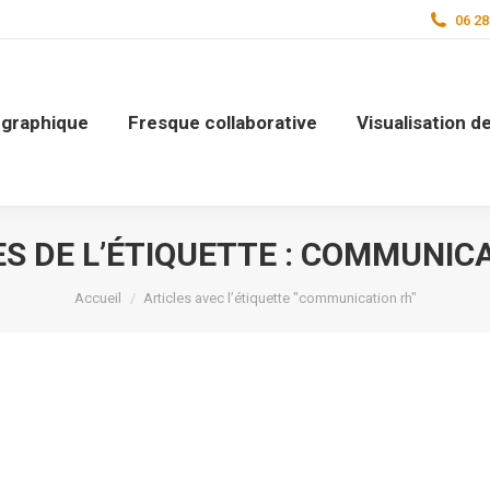
06 28
n graphique
Fresque collaborative
Visualisation 
S DE L’ÉTIQUETTE :
COMMUNICA
Vous êtes ici :
Accueil
Articles avec l’étiquette "communication rh"