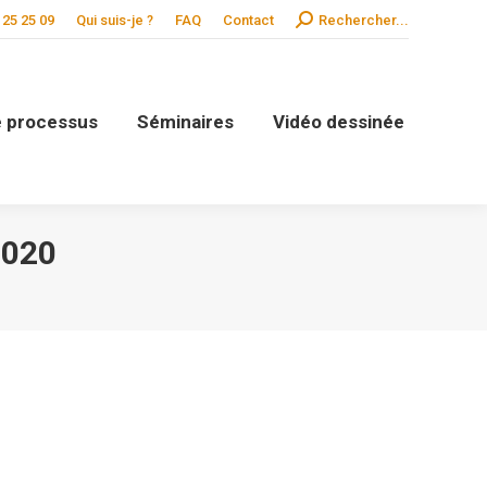
Search:
 25 25 09
Qui suis-je ?
FAQ
Contact
Rechercher...
de processus
Séminaires
Vidéo dessinée
2020