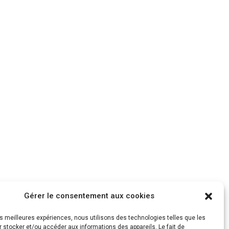
os dessinées
Gérer le consentement aux cookies
le sur la ville de Blois. La révision du plan
les meilleures expériences, nous utilisons des technologies telles que les
t de digues. Afin de partager au mieux ces
 stocker et/ou accéder aux informations des appareils. Le fait de