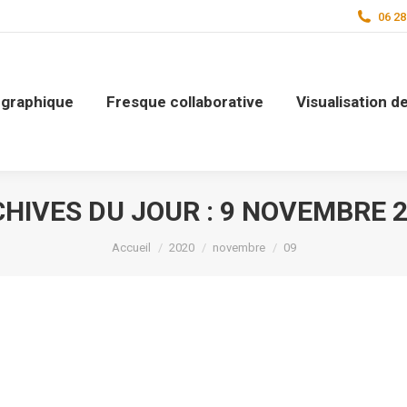
06 28
n graphique
Fresque collaborative
Visualisation 
HIVES DU JOUR :
9 NOVEMBRE 
Vous êtes ici :
Accueil
2020
novembre
09