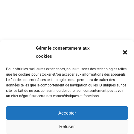
Comment communiquer dans un monde
complexe ?
Non classé
Par
Geoffroy
9 juin 2021
Dans un monde complexe…ou tout
s’accélère…on est bien souvent noyé sous
l’information. Alors, imaginez que vos idées
Gérer le consentement aux
importantes soient synthétisées, expliquées,
cookies
dessinées Pour mieux faire comprendre,
Pour offrir les meilleures expériences, nous utilisons des technologies telles
communiquer et convaincre Découvrez les
que les cookies pour stocker et/ou accéder aux informations des appareils.
super-pouvoir de la facilitation graphique
Le fait de consentir à ces technologies nous permettra de traiter des
données telles que le comportement de navigation ou les ID uniques sur ce
live..ou digitale et ceux de la vidéo dessinée
site. Le fait de ne pas consentir ou de retirer son consentement peut avoir
explicative. Visual 2 explain, Vos solutions
un effet négatif sur certaines caractéristiques et fonctions.
visuelles pour expliquer, animer,…
Accepter
Refuser