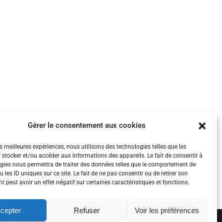
is Vareille, président de l’Ecole
Gérer le consentement aux cookies
président de l’Ecole Internationale de
e collective ? L’approche de l’Ecole
es meilleures expériences, nous utilisons des technologies telles que les
 stocker et/ou accéder aux informations des appareils. Le fait de consentir à
injonction à l’action.…
gies nous permettra de traiter des données telles que le comportement de
 les ID uniques sur ce site. Le fait de ne pas consentir ou de retirer son
 peut avoir un effet négatif sur certaines caractéristiques et fonctions.
cepter
Refuser
Voir les préférences