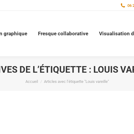
06 
on graphique
Fresque collaborative
Visualisation 
VES DE L’ÉTIQUETTE :
LOUIS VA
Vous êtes ici :
Accueil
Articles avec l’étiquette "Louis vareille"