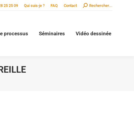
Search:
28 25 25 09
Qui suis-je ?
FAQ
Contact
Rechercher...
de processus
Séminaires
Vidéo dessinée
REILLE