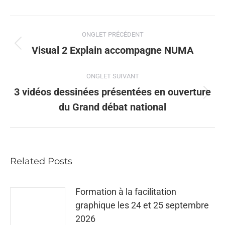
LinkedIn
X
Pinterest
Navigation
ONGLET PRÉCÉDENT
de
Onglet
Visual 2 Explain accompagne NUMA
précédent
commentaire
ONGLET SUIVANT
3 vidéos dessinées présentées en ouverture
Onglet
du Grand débat national
suivant
Related Posts
Formation à la facilitation
graphique les 24 et 25 septembre
2026