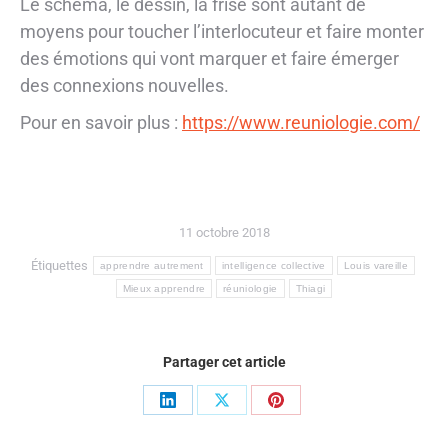
Le schéma, le dessin, la frise sont autant de
moyens pour toucher l’interlocuteur et faire monter
des émotions qui vont marquer et faire émerger
des connexions nouvelles.
Pour en savoir plus :
https://www.reuniologie.com/
11 octobre 2018
Étiquettes
apprendre autrement
intelligence collective
Louis vareille
Mieux apprendre
réuniologie
Thiagi
Partager cet article
Share
Share
Share
on
on
on