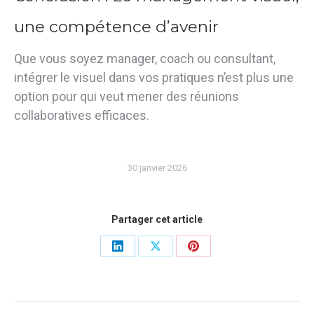
une compétence d’avenir
Que vous soyez manager, coach ou consultant,
intégrer le visuel dans vos pratiques n’est plus une
option pour qui veut mener des réunions
collaboratives efficaces
.
30 janvier 2026
Partager cet article
Share
Share
Share
on
on
on
LinkedIn
X
Pinterest