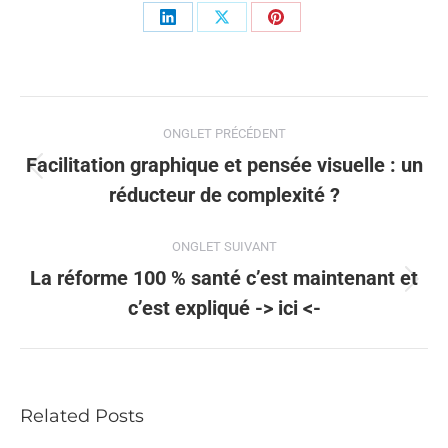
Share
Share
Share
on
on
on
LinkedIn
X
Pinterest
Navigation
ONGLET PRÉCÉDENT
de
Facilitation graphique et pensée visuelle : un
Onglet
réducteur de complexité ?
commentaire
précédent
ONGLET SUIVANT
La réforme 100 % santé c’est maintenant et
Onglet
c’est expliqué -> ici <-
suivant
Related Posts