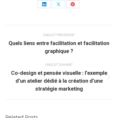
Share
Share
Share
on
on
on
LinkedIn
X
Pinterest
Navigation
ONGLET PRÉCÉDENT
de
Quels liens entre facilitation et facilitation
Onglet
graphique ?
commentaire
précédent
ONGLET SUIVANT
Co-design et pensée visuelle : l’exemple
Onglet
d’un atelier dédié à la création d’une
suivant
stratégie marketing
Related Posts